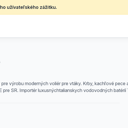
ho užívateľského zážitku.
O
 pre výrobu moderných voliér pre vtáky. Krby, kachľové pece a
re SR. Importér luxusnýchtalianskych vodovodných batérií 