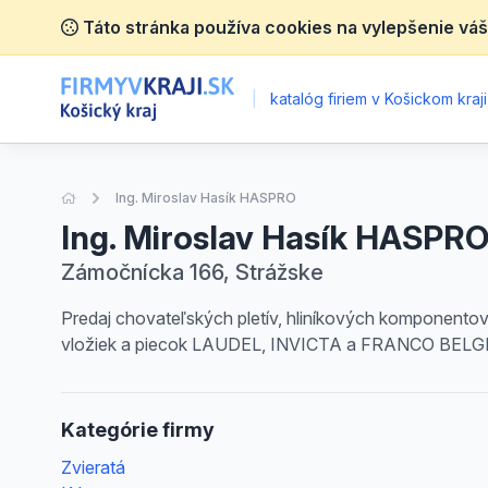
Táto stránka používa cookies na vylepšenie váš
|
katalóg firiem v Košickom kraji
Úvodná stránka
Ing. Miroslav Hasík HASPRO
Ing. Miroslav Hasík HASPR
Zámočnícka 166, Strážske
Predaj chovateľských pletív, hliníkových komponentov
vložiek a piecok LAUDEL, INVICTA a FRANCO BELGE p
Kategórie firmy
Zvieratá