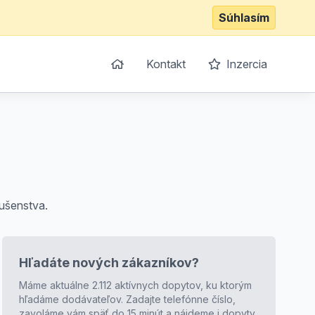
Súhlasím
Kontakt
Inzercia
lušenstva.
Hľadáte nových zákazníkov?
Máme aktuálne 2.112 aktívnych dopytov, ku ktorým
hľadáme dodávateľov. Zadajte telefónne číslo,
zavoláme vám späť do 15 minút a nájdeme i dopyty