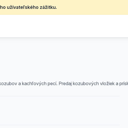
ho užívateľského zážitku.
 kozubov a kachľových pecí. Predaj kozubových vložiek a prís