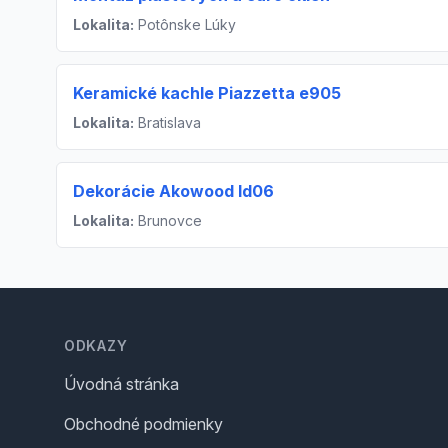
Lokalita:
Potônske Lúky
Keramické kachle Piazzetta e905
Lokalita:
Bratislava
Dekorácie Akowood Id06
Lokalita:
Brunovce
Footer
ODKAZY
Úvodná stránka
Obchodné podmienky