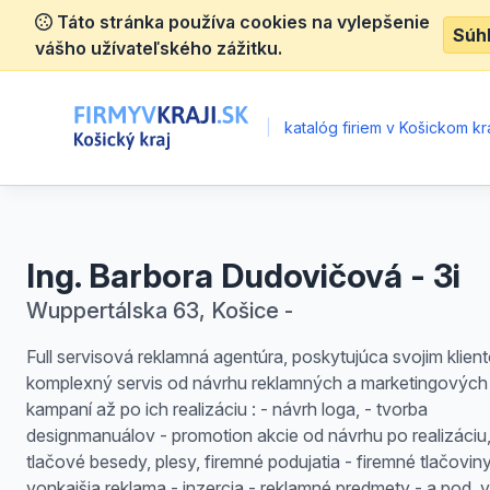
Táto stránka používa cookies na vylepšenie
Súh
vášho užívateľského zážitku.
|
katalóg firiem v Košickom kra
Ing. Barbora Dudovičová - 3i
Wuppertálska 63, Košice -
Full servisová reklamná agentúra, poskytujúca svojim klien
komplexný servis od návrhu reklamných a marketingových
kampaní až po ich realizáciu : - návrh loga, - tvorba
designmanuálov - promotion akcie od návrhu po realizáciu
tlačové besedy, plesy, firemné podujatia - firemné tlačoviny
vonkajšia reklama - inzercia - reklamné predmety - a pod. v