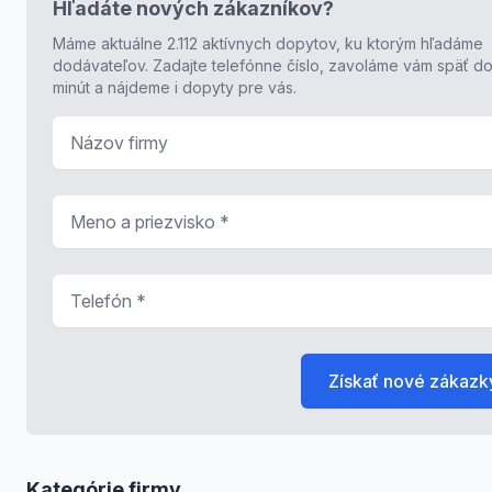
Hľadáte nových zákazníkov?
Máme aktuálne 2.112 aktívnych dopytov, ku ktorým hľadáme
dodávateľov. Zadajte telefónne číslo, zavoláme vám späť do
minút a nájdeme i dopyty pre vás.
Názov firmy
Meno a priezvisko
*
Telefón
*
Získať nové zákazk
Kategórie firmy